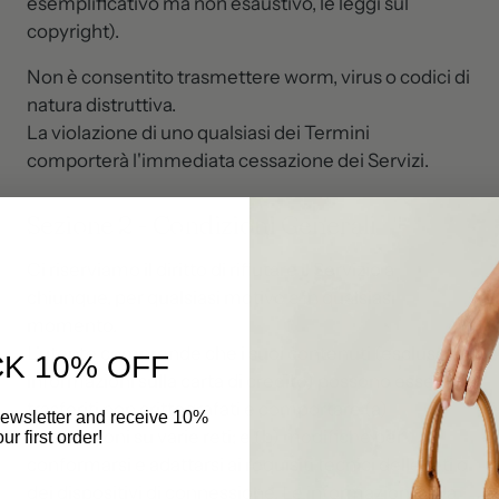
esemplificativo ma non esaustivo, le leggi sul
copyright).
Non è consentito trasmettere worm, virus o codici di
natura distruttiva.
La violazione di uno qualsiasi dei Termini
comporterà l'immediata cessazione dei Servizi.
Sezione 2 - Condizioni Generali
Ci riserviamo il diritto di rifiutare il Servizio a
chiunque, per qualsiasi motivo e in qualsiasi
momento.
L'utente comprende che i suoi contenuti (escluse le
K 10% OFF
informazioni sulla carta di credito) possono essere
trasferiti non crittografati e comportare (a)
newsletter and receive 10%
trasmissioni su varie reti; e (b) modifiche per
our first order!
conformarsi e adattarsi ai requisiti tecnici delle reti o
dei dispositivi di connessione. Le informazioni sulla