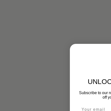
UNLOC
Subscribe to our 
off y