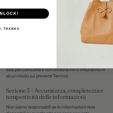
carta di credito sono sempre crittografate durante il
trasferimento sulle reti.
NLOCK!
L'utente accetta di non riprodurre, duplicare, copiare,
vendere, rivendere o sfruttare alcuna parte del
O, THANKS
Servizio, l'uso del Servizio o l'accesso al Servizio o
qualsiasi contatto sul sito web tramite il quale il
Servizio viene fornito, senza l'espressa
autorizzazione scritta da parte nostra.
I titoli utilizzati nel presente contratto sono inclusi
solo per comodità e non limiteranno o influiranno in
alcun modo sui presenti Termini.
Sezione 3 - Accuratezza, completezza e
tempestività delle informazioni
Non siamo responsabili se le informazioni rese