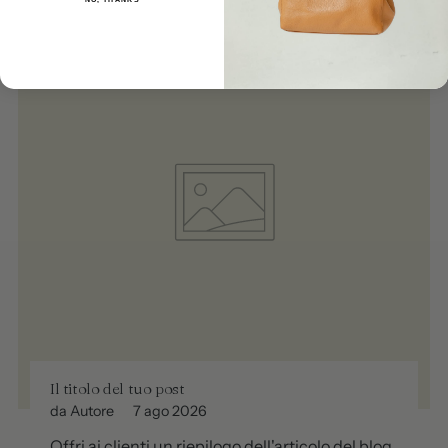
Il titolo del tuo post
da Autore
7 ago 2026
Offri ai clienti un riepilogo dell'articolo del blog